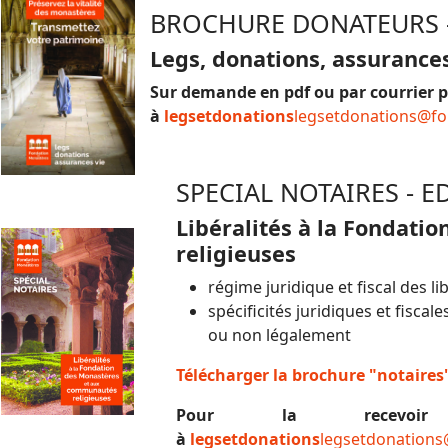
BROCHURE DONATEURS -
Legs, donations, assurances
Sur demande en pdf ou par courrier p
à
legsetdonations
legsetdonations@f
SPECIAL NOTAIRES - E
Libéralités à la Fondat
religieuses
régime juridique et fiscal des l
spécificités juridiques et fisc
ou non légalement
Télécharger la brochure "notaires
Pour la recevoir 
à
legsetdonations
legsetdonation