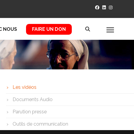
C NOUS
FAIRE UN DON
Les vidéos
Documents Audio
Parution presse
Outils de communication