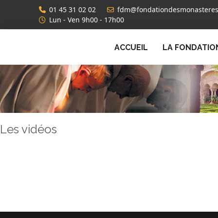
01 45 31 02 02
fdm@fondationdesmonasteres
Lun - Ven 9h00 - 17h00
ACCUEIL
LA FONDATIO
Les vidéos